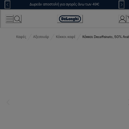
Skip
Δωρεάν αποστολή για αγορές άνω των 49€
to
Content
Accessibility
Statement
Καφές
Αξεσουάρ
Κόκκοι καφέ
Κόκκοι Decaffeinato, 50% Ara