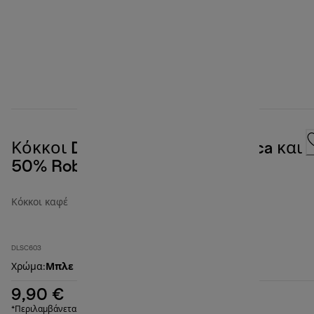
Κόκκοι Decaffeinato, 50% Arabica και
50% Robusta, 250 g
Κόκκοι καφέ
DLSC603
Χρώμα
:
Μπλε
9,90 €
*Περιλαμβάνεται ΦΠΑ