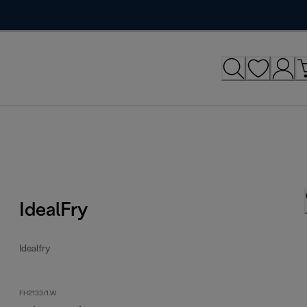
IdealFry
Idealfry
FH2133/1.W