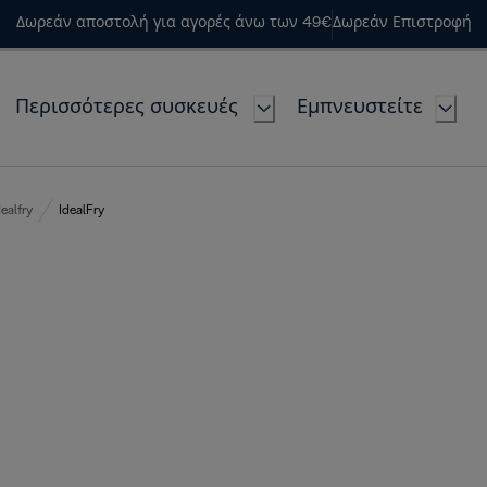
Δωρεάν αποστολή για αγορές άνω των 49€
Δωρεάν Επιστροφή
Περισσότερες συσκευές
Εμπνευστείτε
dealfry
IdealFry