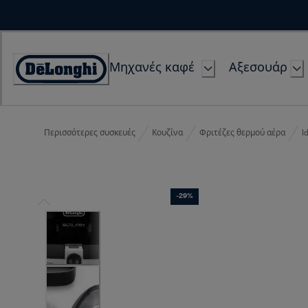
Skip
to
Content
Μηχανές καφέ
Αξεσουάρ
Accessibility
Statement
Περισσότερες συσκευές
Κουζίνα
Φριτέζες θερμού αέρα
I
-29%