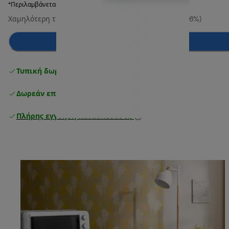
*Περιλαμβάνεται ΦΠΑ
Χαμηλότερη τιμή τις τελευταίες 30 ημέρες
94,00 €
(-16%)
Προσθήκη στο καλάθι
Τυπική δωρεάν παράδοση
άνω των 49 €
Δωρεάν επιστροφές
Πλήρης εγγύηση κατασκευαστή