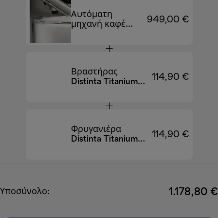
Αυτόματη
949,00 €
μηχανή καφέ
Eletta Explore
ECAM450.86.T
EX:4
Βραστήρας
114,90 €
Distinta Titanium
KBIN2001.TB
Φρυγανιέρα
114,90 €
Distinta Titanium
CTIN2103.TB
1.178,80 €
Υποσύνολο: