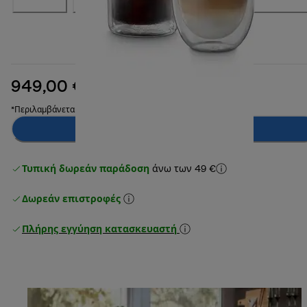
949,00 €
αρχική τιμή 1.199,00 €
1.199,00 €
(-21%)
*Περιλαμβάνεται ΦΠΑ
Ειδοποίησέ με
Τυπική δωρεάν παράδοση
άνω των 49 €
Δωρεάν επιστροφές
Πλήρης εγγύηση κατασκευαστή