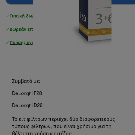
Τυπική δωρεάν παράδοση
άνω των 49 €
Δωρεάν επιστροφές
Πλήρης εγγύηση κατασκευαστή
Συμβατό με:
De'Longhi F28
De'Longhi D28
Το κιτ φίλτρων περιέχει δύο διαφορετικούς
τύπους φίλτρων, που είναι χρήσιμα για τη
βέλτιστη χρήση φριτέζας: