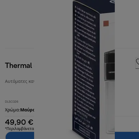
Thermal double wall Milk Jug
Αυτόματες κανάτες γάλακτος
DLSC026
Χρώμα
:
Μαύρο
49,90 €
*Περιλαμβάνεται ΦΠΑ
Προσθήκη στο καλάθι