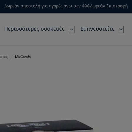
Δωρεάν αποστολή για αγορές άνω των 49€
Δωρεάν Επιστροφή
Περισσότερες συσκευές
Εμπνευστείτε
ακτος
MixCarafe