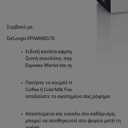
Συμβατό με:
De'Longhi EPAM960.75
Ειδική κανάτα αφρόγαλα για να φτιάξετε
ζεστή σοκολάτα, παγωμένο καφέ, βάση
Espresso Martini και κρύο αφρόγαλα
Πατήστε το κουμπί Hot Chocolate, Cold
Coffee ή Cold Milk Foam και απλά
απολαύστε το αγαπημένο σας ρόφημα
Αποσπώμενο και εύκολο στο καθάρισμα,
μπορεί να αποθηκευτεί στο ψυγείο μετά τη
χρήση