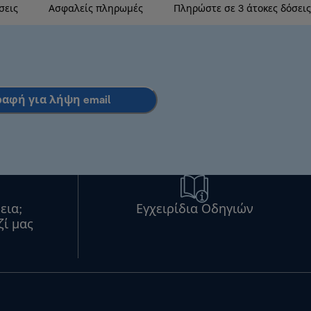
σεις
Ασφαλείς πληρωμές
Πληρώστε σε 3 άτοκες δόσεις
ραφή για λήψη email
εια;
Εγχειρίδια Οδηγιών
ζί μας