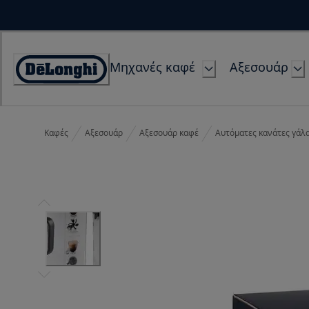
Skip
to
Content
Μηχανές καφέ
Αξεσουάρ
Accessibility
Statement
Καφές
Αξεσουάρ
Αξεσουάρ καφέ
Αυτόματες κανάτες γάλ