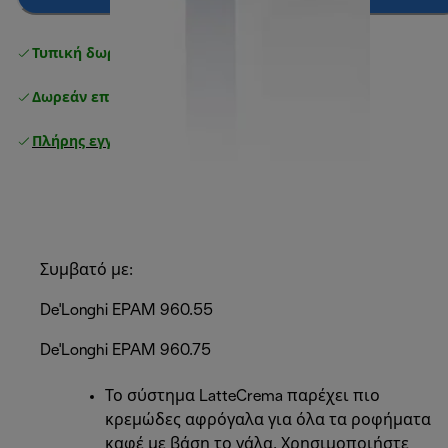
Τυπική δωρεάν παράδοση
άνω των 49 €
Δωρεάν επιστροφές
Πλήρης εγγύηση κατασκευαστή
Συμβατό με:
De'Longhi EPAM 960.55
De'Longhi EPAM 960.75
Το σύστημα LatteCrema παρέχει πιο
κρεμώδες αφρόγαλα για όλα τα ροφήματα
καφέ με βάση το γάλα. Χρησιμοποιήστε