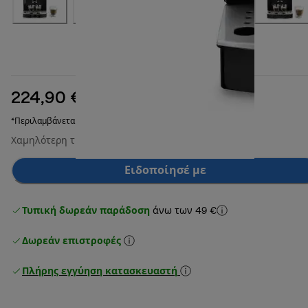
224,90 €
αρχική τιμή 399,90 €
399,90 €
(-44%)
*Περιλαμβάνεται ΦΠΑ
Χαμηλότερη τιμή τις τελευταίες 30 ημέρες
224,90 €
Ειδοποίησέ με
Τυπική δωρεάν παράδοση
άνω των 49 €
Δωρεάν επιστροφές
Πλήρης εγγύηση κατασκευαστή