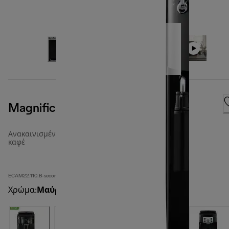
Magnifica S
Ανακαινισμένες πλήρως αυτόματες μηχανές
καφέ
ECAM22.110.B-second
Χρώμα
:
Μαύρο