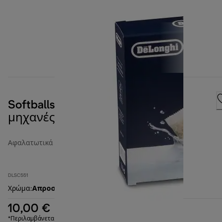
Softballs κατά των αλάτων για
μηχανές καφέ, σετ των 2
Αφαλατωτικά και φίλτρα νερού
DLSC551
Χρώμα
:
Απροσδιόριστο
10,00 €
*Περιλαμβάνεται ΦΠΑ