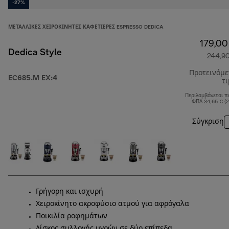
-27%
ΜΕΤΑΛΛΙΚΈΣ ΧΕΙΡΟΚΊΝΗΤΕΣ ΚΑΦΕΤΙΈΡΕΣ ESPRESSO DEDICA
179,00
Dedica Style
244,9
Προτεινόμ
EC685.M EX:4
τ
Περιλαμβάνεται π
ΦΠΑ 34,65 € (
Σύγκριση
Γρήγορη και ισχυρή
Χειροκίνητο ακροφύσιο ατμού για αφρόγαλα
Ποικιλία ροφημάτων
Δίσκος συλλογής υγρών σε δύο επίπεδα