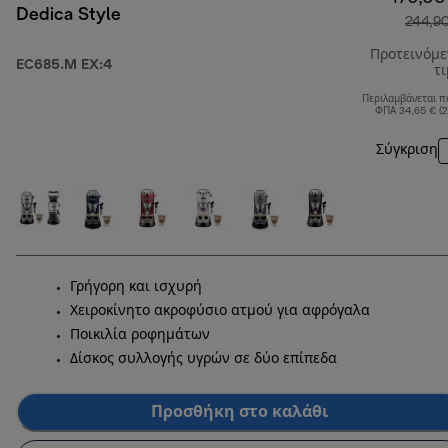
Dedica Style
244,9
Προτεινόμ
EC685.M EX:4
τ
Περιλαμβάνεται π
ΦΠΑ 34,65 € (
Σύγκριση
Γρήγορη και ισχυρή
Χειροκίνητο ακροφύσιο ατμού για αφρόγαλα
Ποικιλία ροφημάτων
Δίσκος συλλογής υγρών σε δύο επίπεδα
Προσθήκη στο καλάθι