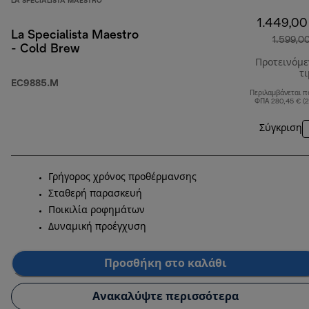
LA SPECIALISTA MAESTRO
1.449,00
La Specialista Maestro
1.599,0
- Cold Brew
Προτεινόμ
τ
EC9885.M
Περιλαμβάνεται π
ΦΠΑ 280,45 € (
Σύγκριση
Γρήγορος χρόνος προθέρμανσης
Σταθερή παρασκευή
Ποικιλία ροφημάτων
Δυναμική προέγχυση
Προσθήκη στο καλάθι
Ανακαλύψτε περισσότερα