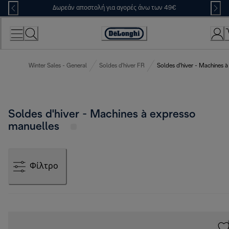
Skip
Δωρεάν αποστολή για αγορές άνω των 49€
to
Content
Accessibility
Statement
Winter Sales - General
Soldes d'hiver FR
Soldes d'hiver - Machines 
Soldes d'hiver - Machines à expresso
manuelles
Φίλτρο