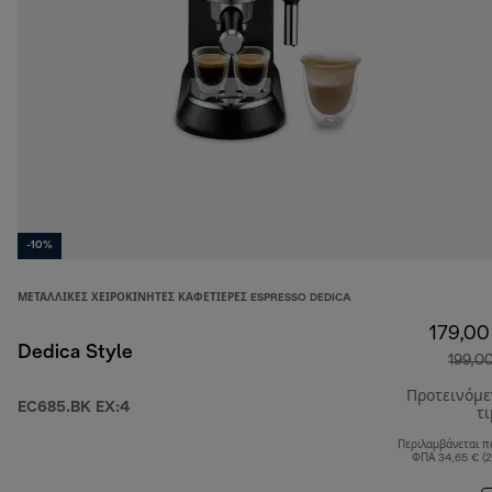
-10%
ΜΕΤΑΛΛΙΚΈΣ ΧΕΙΡΟΚΊΝΗΤΕΣ ΚΑΦΕΤΙΈΡΕΣ ESPRESSO DEDICA
179,00
Dedica Style
199,0
Προτεινόμ
EC685.BK EX:4
τ
Περιλαμβάνεται π
ΦΠΑ 34,65 € (