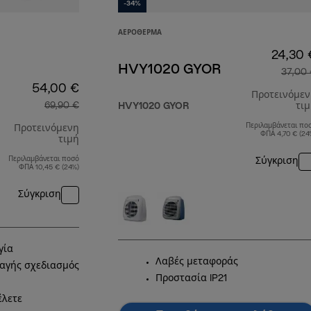
-34%
ΑΕΡΌΘΕΡΜΑ
24,30 
HVY1020 GYOR
37,00
54,00 €
Προτεινόμε
69,90 €
HVY1020 GYOR
τι
Περιλαμβάνεται πο
Προτεινόμενη
ΦΠΑ 4,70 € (24
τιμή
Περιλαμβάνεται ποσό
Σύγκριση
αρχική τιμή 69,90 €
ΦΠΑ 10,45 € (24%)
Σύγκριση
γία
Λαβές μεταφοράς
αγής σχεδιασμός
Προστασία IP21
έλετε