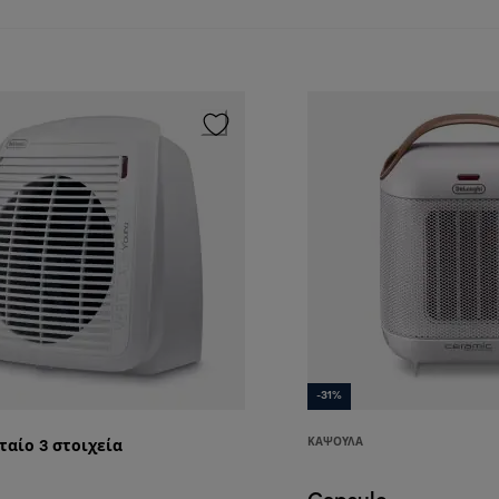
-31%
ΚΆΨΟΥΛΑ
ταίο 3
στοιχεία