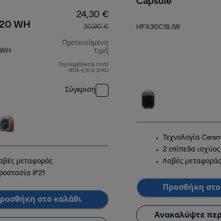
Capsule
24,30 €
20 WH
30,90 €
HFX30C18.IW
Προτεινόμενη
 WH
τιμή
Περιλαμβάνεται ποσό
00 €
αρχική τιμή 30,90 €
ΦΠΑ 4,70 € (24%)
Σύγκριση
Τεχνολογία Ceram
2 επίπεδα ισχύος
αβές μεταφοράς
Λαβές μεταφορά
ροστασία IP21
Προσθήκη στο
ροσθήκη στο καλάθι
Ανακαλύψτε περ