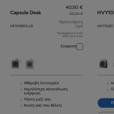
40,50 €
Capsule Desk
HVY10
52,00 €
Προτεινόμενη
HFX10B03.LB
τιμή
HVY1020
Περιλαμβάνεται ποσό
αρχική τιμή 52,
ΦΠΑ 7,84 € (24%)
Σύγκριση
Αθόρυβη λειτουργία
Λ
Χαμηλότερη κατανάλωση
Π
ενέργειας
Πάντα μαζί σας
Π
Άνεση εκεί που θέλετε