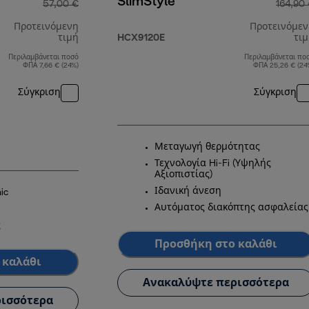
SlimStyle
57,00 €
164,90
Προτεινόμενη
Προτεινόμε
τιμή
HCX9120E
τι
Περιλαμβάνεται ποσό
Περιλαμβάνεται πο
αρχική τιμή 57,00 €
ΦΠΑ 7,66 € (24%)
ΦΠΑ 25,26 € (24
Σύγκριση
Σύγκριση
Μεταγωγή θερμότητας
Τεχνολογία Hi-Fi (Υψηλής
Αξιοπιστίας)
Ιδανική άνεση
ic
Αυτόματος διακόπτης ασφαλείας
ς
Προσθήκη στο καλάθι
 καλάθι
Ανακαλύψτε περισσότερα
ισσότερα