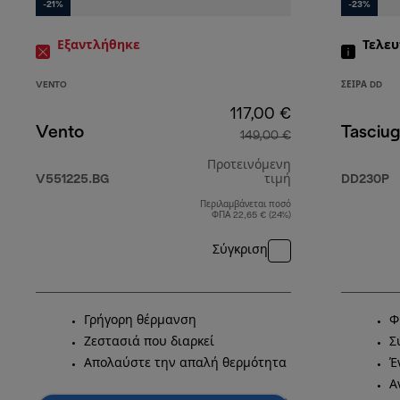
-21%
-23%
Εξαντλήθηκε
Τελευ
VENTO
ΣΕΙΡΆ DD
117,00 €
Vento
Tasciug
149,00 €
Προτεινόμενη
V551225.BG
τιμή
DD230P
Περιλαμβάνεται ποσό
αρχική τιμή 149
ΦΠΑ 22,65 € (24%)
Σύγκριση
Γρήγορη θέρμανση
Φ
Ζεστασιά που διαρκεί
Σ
Απολαύστε την απαλή θερμότητα
Έ
Α