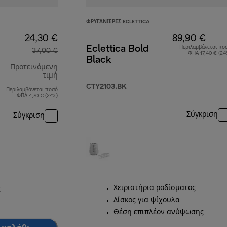
ΦΡΥΓΑΝΙΈΡΕΣ ECLETTICA
24,30 €
89,90 €
Eclettica Bold
Περιλαμβάνεται πο
37,00 €
ΦΠΑ 17,40 € (24
Black
Προτεινόμενη
τιμή
CTY2103.BK
Περιλαμβάνεται ποσό
αρχική τιμή 37,00 €
ΦΠΑ 4,70 € (24%)
Σύγκριση
Σύγκριση
Χειριστήρια ροδίσματος
ς
Δίσκος για ψίχουλα
Θέση επιπλέον ανύψωσης