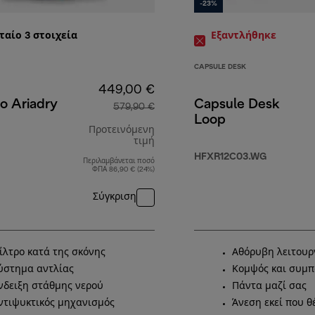
-23%
ταίο 3
στοιχεία
Εξαντλήθηκε
CAPSULE DESK
449,00 €
o Ariadry
Capsule Desk
579,90 €
Loop
Προτεινόμενη
τιμή
HFXR12C03.WG
Περιλαμβάνεται ποσό
,00 €
αρχική τιμή 579,90 €
ΦΠΑ 86,90 € (24%)
Σύγκριση
ίλτρο κατά της σκόνης
Αθόρυβη λειτουρ
ύστημα αντλίας
Κομψός και συμπ
νδειξη στάθμης νερού
Πάντα μαζί σας
ντιψυκτικός μηχανισμός
Άνεση εκεί που θ