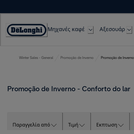
Skip
to
Content
Μηχανές καφέ
Αξεσουάρ
Accessibility
Statement
Winter Sales - General
Promoção de Inverno
Promoção de Inverno 
Promoção de Inverno - Conforto do lar
Παραγγελία από
Τιμή
Εκπτωση