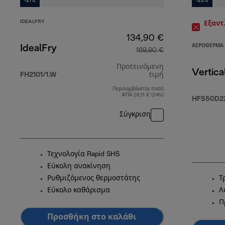
-21%
-23%
IDEALFRY
Εξαν
134,90 €
ΑΕΡΌΘΕΡΜΑ
IdealFry
169,90 €
Προτεινόμενη
Vertica
FH2101/1.W
τιμή
Περιλαμβάνεται ποσό
αρχική τιμή 169
ΦΠΑ 26,11 € (24%)
HFS50D2
Σύγκριση
Τεχνολογία Rapid SHS
Εύκολη ανακίνηση
Ρυθμιζόμενος θερμοστάτης
Τ
Εύκολο καθάρισμα
Λ
Π
Προσθήκη στο καλάθι