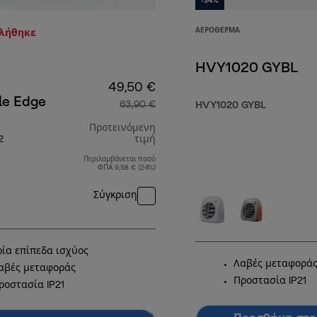
-34%
ΑΕΡΌΘΕΡΜΑ
τλήθηκε
HVY1020 GYBL
49,50 €
le Edge
63,90 €
HVY1020 GYBL
,90 €
Προτεινόμενη
2
τιμή
Περιλαμβάνεται ποσό
αρχική τιμή 63,90 €
ΦΠΑ 9,58 € (24%)
Σύγκριση
ρία επίπεδα ισχύος
Λαβές μεταφορά
αβές μεταφοράς
Προστασία IP21
ροστασία IP21