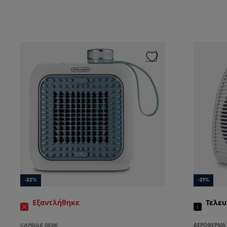
-22%
-21%
Εξαντλήθηκε
Τελευ
CAPSULE DESK
ΑΕΡΌΘΕΡΜΑ