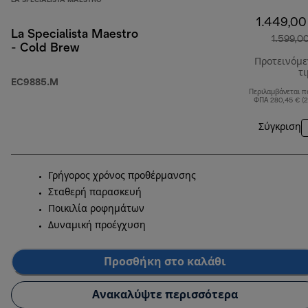
LA SPECIALISTA MAESTRO
1.449,00
La Specialista Maestro
1.599,0
- Cold Brew
Προτεινόμ
τ
EC9885.M
Περιλαμβάνεται π
ΦΠΑ 280,45 € (
Σύγκριση
Γρήγορος χρόνος προθέρμανσης
Σταθερή παρασκευή
Ποικιλία ροφημάτων
Δυναμική προέγχυση
Προσθήκη στο καλάθι
Ανακαλύψτε περισσότερα