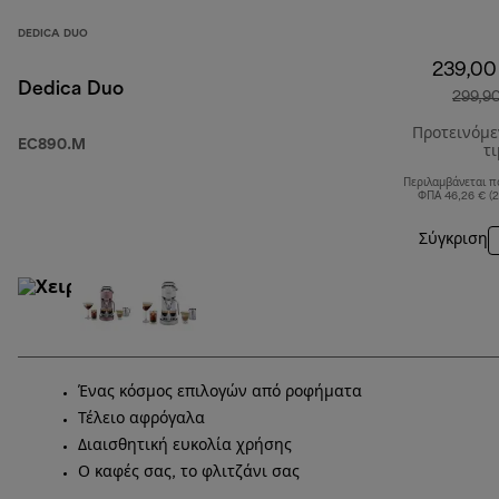
DEDICA DUO
239,00
Dedica Duo
299,9
Προτεινόμ
EC890.M
τ
Περιλαμβάνεται π
ΦΠΑ 46,26 € (
Σύγκριση
Ένας κόσμος επιλογών από ροφήματα
Τέλειο αφρόγαλα
Διαισθητική ευκολία χρήσης
Ο καφές σας, το φλιτζάνι σας