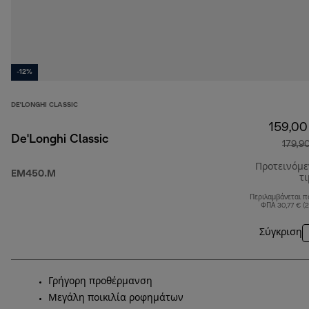
-12%
DE'LONGHI CLASSIC
159,00
De'Longhi Classic
179,9
Προτεινόμ
EM450.M
τ
Περιλαμβάνεται π
ΦΠΑ 30,77 € (
Σύγκριση
Γρήγορη προθέρμανση
Μεγάλη ποικιλία ροφημάτων