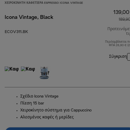
ΧΕΙΡΟΚΊΝΗΤΗ ΚΑΦΕΤΙΈΡΑ ESPRESSO ICONA VINTAGE
139,00
Icona Vintage, Black
189,9
Προτεινόμ
ECOV311.BK
τ
Περιλαμβάνεται π
ΦΠΑ 26,90 € (
Σύγκριση
Σχέδιο Icona Vintage
Πίεση 15 bar
Χειροκίνητο σύστημα για Cappuccino
Αλεσμένος καφές ή μερίδες