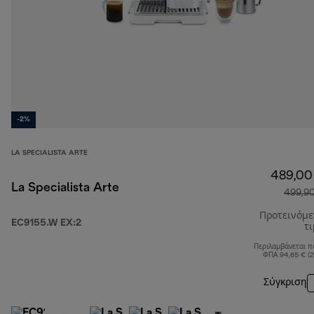
-2%
LA SPECIALISTA ARTE
489,00
La Specialista Arte
499,9
Προτεινόμ
EC9155.W EX:2
τ
Περιλαμβάνεται π
ΦΠΑ 94,65 € (
Σύγκριση