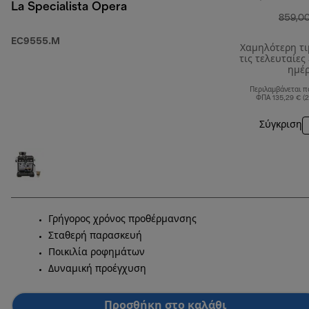
La Specialista Opera
859,0
EC9555.M
Χαμηλότερη τ
τις τελευταίες
ημέ
Περιλαμβάνεται π
ΦΠΑ 135,29 € (
Σύγκριση
Γρήγορος χρόνος προθέρμανσης
Σταθερή παρασκευή
Ποικιλία ροφημάτων
Δυναμική προέγχυση
Προσθήκη στο καλάθι