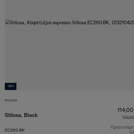
-12%
STILOSA
114,00
Stilosa, Black
129,9
Προτεινόμ
EC260.BK
τ