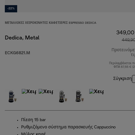
-22%
ΜΕΤΑΛΛΙΚΈΣ ΧΕΙΡΟΚΊΝΗΤΕΣ ΚΑΦΕΤΙΈΡΕΣ ESPRESSO DEDICA
349,00
Dedica, Metal
449,9
Προτεινόμ
ECKG6821.M
τ
Περιλαμβάνεται π
ΦΠΑ 67,55 € (
Σύγκριση
Πίεση 15 bar
Ρυθμιζόμενο σύστημα παρασκευής Cappuccino
Μύλος καφέ