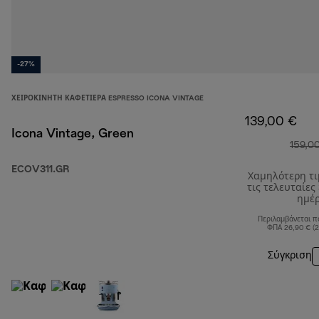
-27%
ΧΕΙΡΟΚΊΝΗΤΗ ΚΑΦΕΤΙΈΡΑ ESPRESSO ICONA VINTAGE
139,00 €
Icona Vintage, Green
159,0
ECOV311.GR
Χαμηλότερη τ
τις τελευταίες
ημέ
Περιλαμβάνεται π
ΦΠΑ 26,90 € (
Σύγκριση