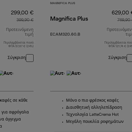
MAGNIFICA PLUS
299,00 €
629,00 
Magnifica Plus
399,90 €
769,90
Προτεινόμενη
Προτεινόμε
τιμή
ECAM320.60.B
τι
Περιλαμβάνεται ποσό
Περιλαμβάνεται πο
αρχική τιμή 399,90 €
ΦΠΑ 57,87 € (24%)
ΦΠΑ 121,74 € (24
Σύγκριση
Σύγκριση
καφές σε κάθε
Μόνο ο πιο φρέσκος καφές
Διαισθητική αλληλεπίδραση
 για αφρόγαλα
Τεχνολογία LatteCrema Hot
να άγγιγμα
Μεγάλη ποικιλία ροφημάτων
α