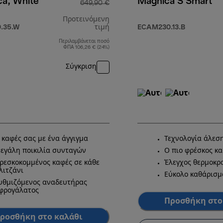
ca, White
Magnica S Smart
649,90 €
Προτεινόμενη
.35.W
τιμή
ECAM230.13.B
Περιλαμβάνεται ποσό
9,90 €
αρχική τιμή 649,90 €
ΦΠΑ 106,26 € (24%)
Σύγκριση
 καφές σας με ένα άγγιγμα
Τεχνολογία άλεσ
εγάλη ποικιλία συνταγών
Ο πιο φρέσκος κ
ρεσκοκομμένος καφές σε κάθε
Έλεγχος θερμοκρ
λιτζάνι
Εύκολο καθάρισμ
υθμιζόμενος αναδευτήρας
φρογάλατος
Προσθήκη στο
ροσθήκη στο καλάθι