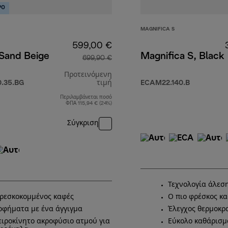
ΡΟ
MAGNIFICA S
599,00 €
 Sand Beige
Magnifica S, Black
699,90 €
Προτεινόμενη
.35.BG
τιμή
ECAM22.140.B
Περιλαμβάνεται ποσό
αρχική τιμή 699,90 €
ΦΠΑ 115,94 € (24%)
Σύγκριση
Τεχνολογία άλεσ
ρεσκοκομμένος καφές
Ο πιο φρέσκος κ
οφήματα με ένα άγγιγμα
Έλεγχος θερμοκρ
ειροκίνητο ακροφύσιο ατμού για
Εύκολο καθάρισμ