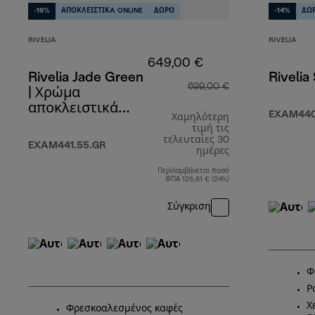
-19%
ΑΠΟΚΛΕΙΣΤΙΚA ONLINE
ΔΩΡΟ
-14%
ΔΩ
RIVELIA
RIVELIA
649,00 €
Rivelia Jade Green
Rivelia
699,00 €
| Χρώμα
αποκλειστικά
EXAM440
Χαμηλότερη
διαθέσιμο online
τιμή τις
τελευταίες 30
EXAM441.55.GR
ημέρες
Περιλαμβάνεται ποσό
ΦΠΑ 125,61 € (24%)
Σύγκριση
Φ
Ρ
Χ
Φρεσκοαλεσμένος καφές