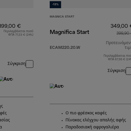
-13%
MAGNICA START
399,00 €
349,00 
Magnifica Start
Περιλαμβάνεται ποσό
399,90
ΦΠΑ 77,23 € (24%)
Προτεινόμε
ECAM220.20.W
τι
Περιλαμβάνεται πο
ΦΠΑ 67,55 € (24
Σύγκριση
Σύγκριση
ης
αφές
Ο πιο φρέσκος καφές
ασίας
Πίνακας ελέγχου απαλής αφής
α
Παραδοσιακή αφρογαλιέρα