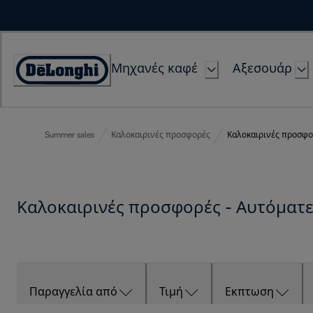
Skip
to
Content
Μηχανές καφέ
Αξεσουάρ
Accessibility
Statement
Summer sales
Καλοκαιρινές προσφορές
Καλοκαιρινές προσφο
Καλοκαιρινές προσφορές - Αυτόματ
Παραγγελία από
Τιμή
Εκπτωση