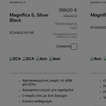
MAGNIFICA S
MAGNICA ST
299,00 €
Magnifica S, Silver
Magnifi
379,00 €
Black
Προτεινόμενη
τιμή
ECAM220.
ECAM22.110.SB
Περιλαμβάνεται ποσό
αρχική τιμή 379
ΦΠΑ 57,87 € (24%)
Σύγκριση
Φρεσκοκομμένος καφές σε κάθε
Ο
φλιτζάνι
Ρ
Ακροφύσιο ατμού για αφρόγαλα
Π
Ο καφές σας με ένα άγγιγμα
Τ
Εύκολο καθάρισμα