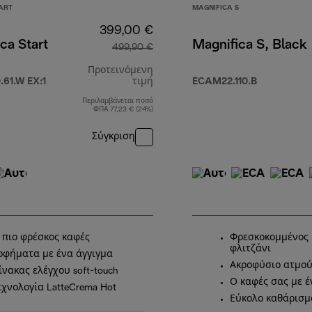
ART
MAGNIFICA S
399,00 €
ca Start
Magnifica S, Black
499,90 €
Προτεινόμενη
61.W EX:1
τιμή
ECAM22.110.B
Περιλαμβάνεται ποσό
,00 €
αρχική τιμή 499,90 €
ΦΠΑ 77,23 € (24%)
Σύγκριση
 πιο φρέσκος καφές
Φρεσκοκομμένος 
φλιτζάνι
οφήματα με ένα άγγιγμα
Ακροφύσιο ατμού
ίνακας ελέγχου soft-touch
Ο καφές σας με έ
εχνολογία LatteCrema Hot
Εύκολο καθάρισμ