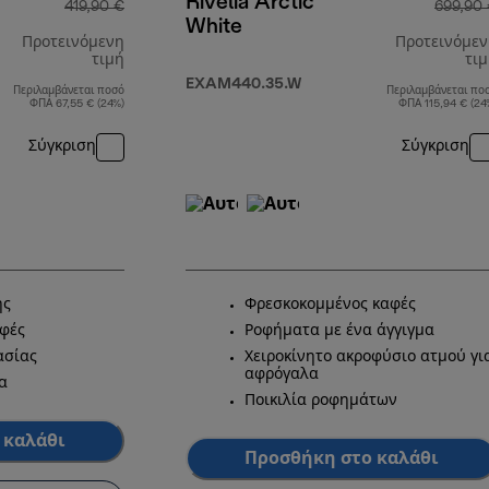
Rivelia Arctic
419,90 €
699,90
White
Προτεινόμενη
Προτεινόμε
τιμή
τι
EXAM440.35.W
Περιλαμβάνεται ποσό
Περιλαμβάνεται πο
αρχική τιμή 419,90 €
ΦΠΑ 67,55 € (24%)
ΦΠΑ 115,94 € (24
Σύγκριση
Σύγκριση
ης
Φρεσκοκομμένος καφές
αφές
Ροφήματα με ένα άγγιγμα
ασίας
Χειροκίνητο ακροφύσιο ατμού γι
αφρόγαλα
α
Ποικιλία ροφημάτων
 καλάθι
Προσθήκη στο καλάθι