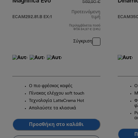
Magnifica Evo
Dinami
569,90 €
Προτεινόμενη
ECAM292.81.B EX:1
τιμή
ECAM350
Περιλαμβάνεται ποσό
αρχική τιμή 56
ΦΠΑ 84,97 € (24%)
Σύγκριση
Ο πιο φρέσκος καφές
Ο
Πίνακας ελέγχου soft touch
Μ
Τεχνολογία LatteCrema Hot
Φ
φ
Απολαύστε τα κλασικά
Ρ
α
Προσθήκη στο καλάθι
Π