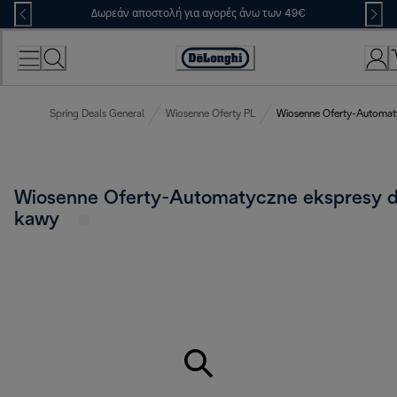
Skip
Δωρεάν αποστολή για αγορές άνω των 49€
to
Content
Accessibility
Statement
Spring Deals General
Wiosenne Oferty PL
Wiosenne Oferty-Automat
Wiosenne Oferty-Automatyczne ekspresy 
kawy