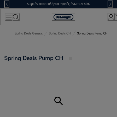
Skip
Δωρεάν αποστολή για αγορές άνω των 49€
to
Content
Accessibility
Statement
Spring Deals General
Spring Deals CH
Spring Deals Pump CH
Spring Deals Pump CH