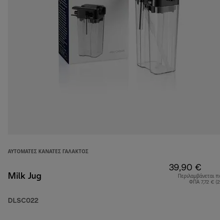
ΑΥΤΌΜΑΤΕΣ ΚΑΝΆΤΕΣ ΓΆΛΑΚΤΟΣ
39,90 €
Milk Jug
Περιλαμβάνεται π
ΦΠΑ 7,72 € (
DLSC022