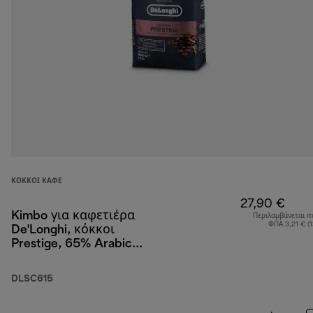
ΚΌΚΚΟΙ ΚΑΦΈ
27,90 €
Kimbo για καφετιέρα
Περιλαμβάνεται π
ΦΠΑ 3,21 € (
De'Longhi, κόκκοι
Prestige, 65% Arabica
35% Robusta, 1 kg
DLSC615