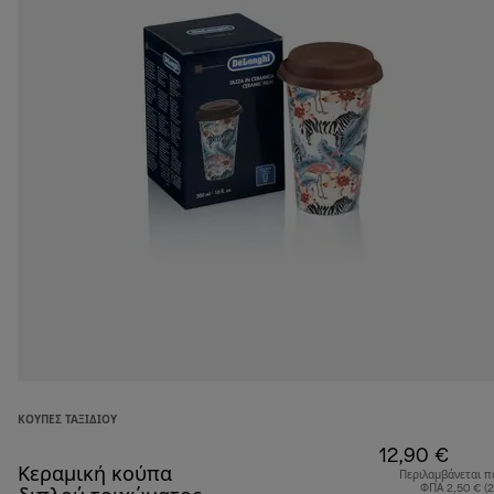
ΚΟΎΠΕΣ ΤΑΞΙΔΙΟΎ
12,90 €
Κεραμική κούπα
Περιλαμβάνεται π
ΦΠΑ 2,50 € (