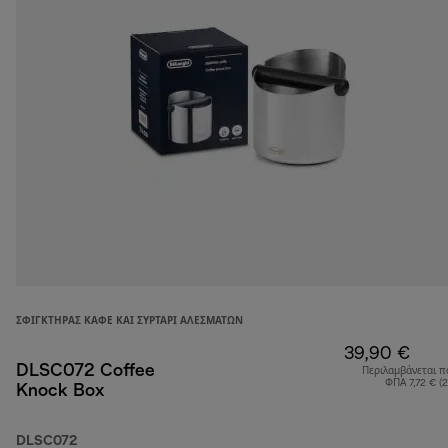
ΣΦΙΓΚΤΉΡΑΣ ΚΑΦΈ ΚΑΙ ΣΥΡΤΆΡΙ ΑΛΕΣΜΆΤΩΝ
39,90 €
DLSC072 Coffee
Περιλαμβάνεται π
ΦΠΑ 7,72 € (
Knock Box
DLSC072