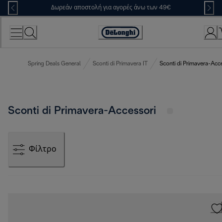
Skip
Δωρεάν αποστολή για αγορές άνω των 49€
to
Content
Accessibility
Statement
Spring Deals General
Sconti di Primavera IT
Sconti di Primavera-Acce
Sconti di Primavera-Accessori
Φίλτρο