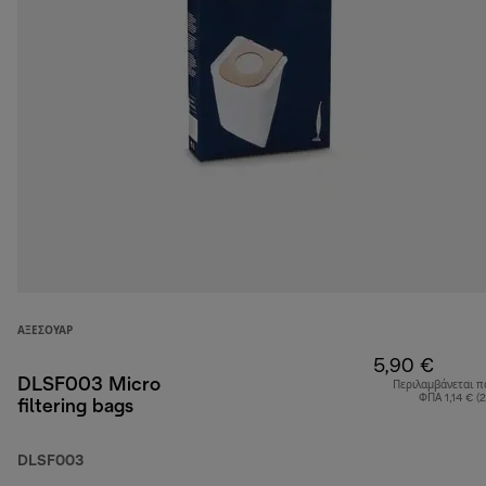
ΑΞΕΣΟΥΆΡ
5,90 €
DLSF003 Micro
Περιλαμβάνεται π
ΦΠΑ 1,14 € (
filtering bags
DLSF003