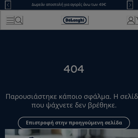
Skip
Δωρεάν αποστολή για αγορές άνω των 49€
to
Content
Accessibility
Statement
404
Παρουσιάστηκε κάποιο σφάλμα. Η σελί
που ψάχνετε δεν βρέθηκε.
Επιστροφή στην προηγούμενη σελίδα