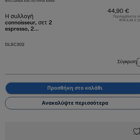
ΦΛΙΤΖΆΝΙΑ ΚΑΙ ΠΟΤΉΡΙΑ ΚΑΦΈ
44,90 €
Η συλλογή
Περιλαμβάνεται π
ΦΠΑ 8,69 € (
connoisseur, σετ 2
espresso, 2
cappuccino, 2
ποτήρια διπλού
DLSC302
τοιχώματος
lattemacchiato
Σύγκριση
Προσθήκη στο καλάθι
Ανακαλύψτε περισσότερα