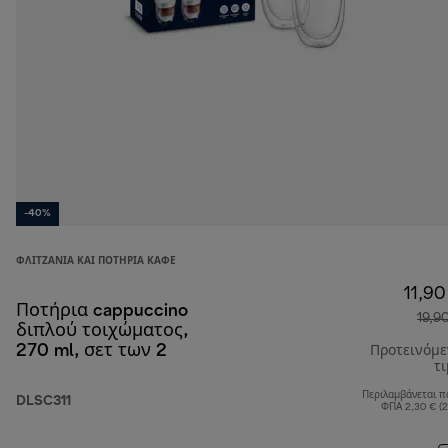
-40%
ΦΛΙΤΖΆΝΙΑ ΚΑΙ ΠΟΤΉΡΙΑ ΚΑΦΈ
11,90
Ποτήρια cappuccino
19,9
διπλού τοιχώματος,
270 ml, σετ των 2
Προτεινόμ
τ
Περιλαμβάνεται π
DLSC311
ΦΠΑ 2,30 € (