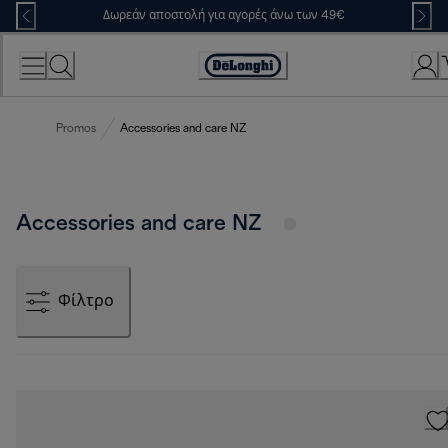
Skip
Δωρεάν αποστολή για αγορές άνω των 49€
to
Content
Accessibility
Statement
Promos
Accessories and care NZ
Accessories and care NZ
Φίλτρο