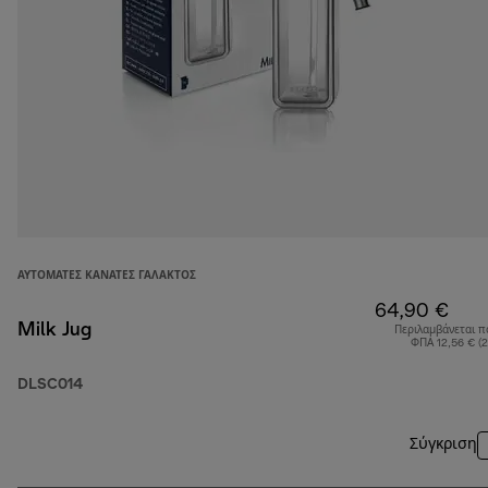
ΑΥΤΌΜΑΤΕΣ ΚΑΝΆΤΕΣ ΓΆΛΑΚΤΟΣ
64,90 €
Milk Jug
Περιλαμβάνεται π
ΦΠΑ 12,56 € (
DLSC014
Σύγκριση