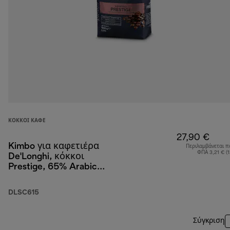
ΚΌΚΚΟΙ ΚΑΦΈ
27,90 €
Kimbo για καφετιέρα
Περιλαμβάνεται π
ΦΠΑ 3,21 € (
De'Longhi, κόκκοι
Prestige, 65% Arabica
35% Robusta, 1 kg
DLSC615
Σύγκριση