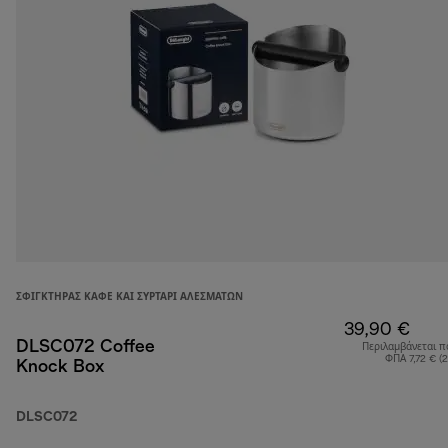
ΣΦΙΓΚΤΉΡΑΣ ΚΑΦΈ ΚΑΙ ΣΥΡΤΆΡΙ ΑΛΕΣΜΆΤΩΝ
39,90 €
DLSC072 Coffee
Περιλαμβάνεται π
ΦΠΑ 7,72 € (
Knock Box
DLSC072