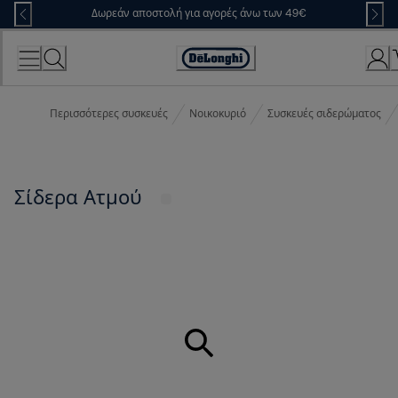
Skip
Δωρεάν αποστολή για αγορές άνω των 49€
to
Content
Accessibility
Statement
Περισσότερες συσκευές
Νοικοκυριό
Συσκευές σιδερώματος
Σίδερα Ατμού