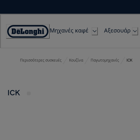
Skip
to
Content
Μηχανές καφέ
Αξεσουάρ
Accessibility
Statement
Περισσότερες συσκευές
Κουζίνα
Παγωτομηχανές
ICK
ICK