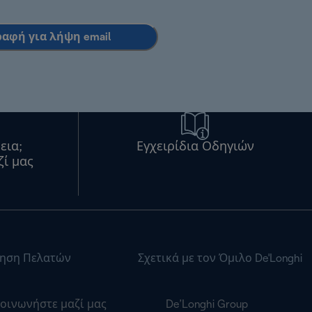
ραφή για λήψη email
εια;
Εγχειρίδια Οδηγιών
ζί μας
ηση Πελατών
Σχετικά με τον Όμιλο De'Longhi
οινωνήστε μαζί μας
De’Longhi Group