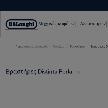
Skip
to
Content
Μηχανές καφέ
Αξεσουάρ
Accessibility
Statement
Περισσότερες συσκευές
Κουζίνα
Βραστήρες
Βραστήρες Dis
Βραστήρες Distinta Perla