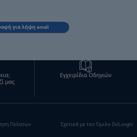
ραφή για λήψη email
εια;
Εγχειρίδια Οδηγιών
ζί μας
ηση Πελατών
Σχετικά με τον Όμιλο De'Longhi