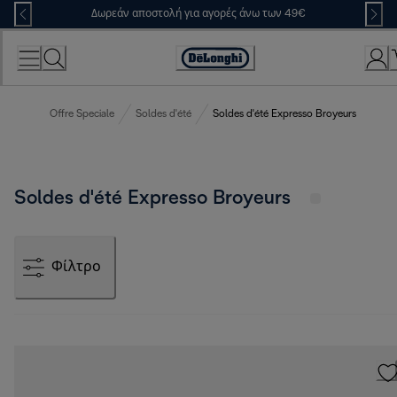
Skip
Δωρεάν αποστολή για αγορές άνω των 49€
to
Content
Accessibility
Statement
Offre Speciale
Soldes d'été
Soldes d'été Expresso Broyeurs
Soldes d'été Expresso Broyeurs
Φίλτρο