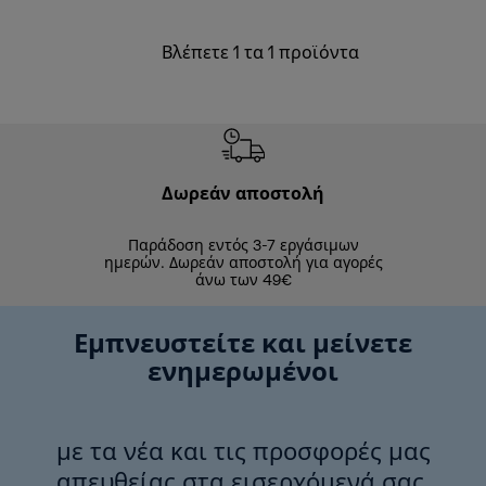
Βλέπετε 1 τα 1 προϊόντα
Δωρεάν αποστολή
Δωρε
Παράδοση εντός 3-7 εργάσιμων
Επιστροφές 
ημερών. Δωρεάν αποστολή για αγορές
άνω των 49€
Εμπνευστείτε και μείνετε
ενημερωμένοι
με τα νέα και τις προσφορές μας
απευθείας στα εισερχόμενά σας.