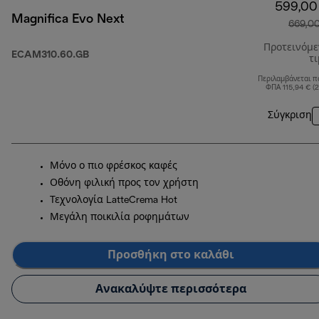
599,00
Magnifica Evo Next
669,0
Προτεινόμ
ECAM310.60.GB
τ
Περιλαμβάνεται π
ΦΠΑ 115,94 € (
Σύγκριση
Μόνο ο πιο φρέσκος καφές
Οθόνη φιλική προς τον χρήστη
Τεχνολογία LatteCrema Hot
Μεγάλη ποικιλία ροφημάτων
Προσθήκη στο καλάθι
Ανακαλύψτε περισσότερα