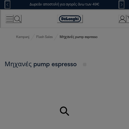
Skip
Δωρεάν αποστολή για αγορές άνω των 49€
to
Content
Accessibility
Statement
Kampanj
Flash Sales
Μηχανές pump espresso
Μηχανές pump espresso