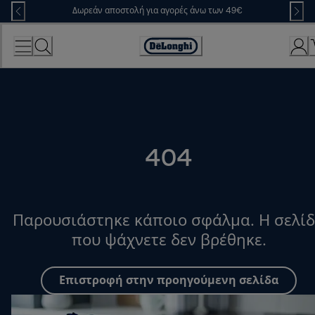
Skip
Δωρεάν αποστολή για αγορές άνω των 49€
to
Content
Accessibility
Statement
404
Παρουσιάστηκε κάποιο σφάλμα. Η σελί
που ψάχνετε δεν βρέθηκε.
Επιστροφή στην προηγούμενη σελίδα