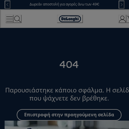
Skip
Δωρεάν αποστολή για αγορές άνω των 49€
to
Content
Accessibility
Statement
404
Παρουσιάστηκε κάποιο σφάλμα. Η σελί
που ψάχνετε δεν βρέθηκε.
Επιστροφή στην προηγούμενη σελίδα