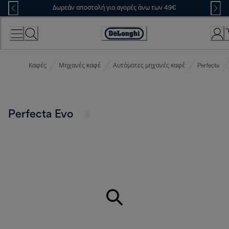
Skip
Δωρεάν αποστολή για αγορές άνω των 49€
to
Content
Accessibility
Statement
Καφές
Μηχανές καφέ
Αυτόματες μηχανές καφέ
Perfecta
Perfecta Evo