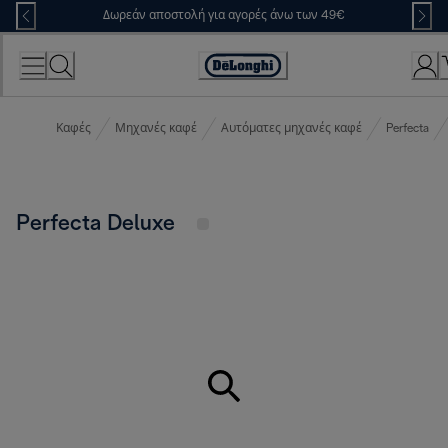
Skip
Δωρεάν αποστολή για αγορές άνω των 49€
to
Content
Accessibility
Statement
Καφές
Μηχανές καφέ
Αυτόματες μηχανές καφέ
Perfecta
Perfecta Deluxe