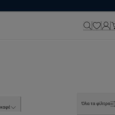
Όλα τα φίλτρα
 καφέ