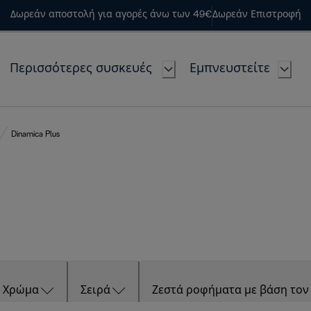
Δωρεάν αποστολή για αγορές άνω των 49€
Δωρεάν Επιστροφή
Περισσότερες συσκευές
Εμπνευστείτε
Dinamica Plus
Χρώμα
Σειρά
Ζεστά ροφήματα με βάση τον