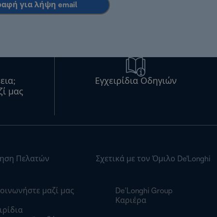
ραφή για λήψη email
εια;
Εγχειρίδια Οδηγιών
ζί μας
ηση Πελατών
Σχετικά με τον Όμιλο De'Longhi
οινωνήστε μαζί μας
De’Longhi Group
Καριέρα
ιρίδια