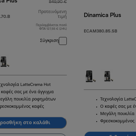
ca Plus
849,90 €
Προτεινόμενη
Dinamica Plus
70.B
τιμή
Περιλαμβάνεται ποσό
αρχική τιμή 849,90 €
ΦΠΑ 127,55 € (24%)
ECAM380.85.SB
Σύγκριση
εχνολογία LatteCrema Hot
 καφές σας με ένα άγγιγμα
εγάλη ποικιλία ροφημάτων
Τεχνολογία Latte
ρεσκοκομμένος καφές
Ο καφές σας με έ
Μεγάλη ποικιλία
Φρεσκοκομμένος 
ροσθήκη στο καλάθι