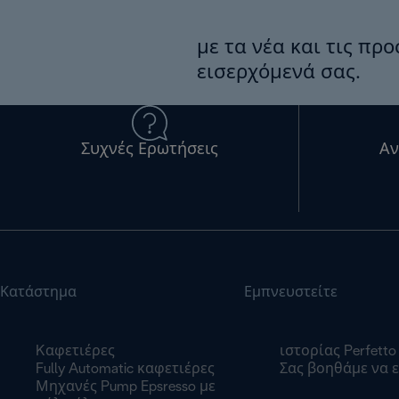
με τα νέα και τις πρ
εισερχόμενά σας.
Συχνές Ερωτήσεις
Αν
Κατάστημα
Εμπνευστείτε
Kαφετιέρες
ιστορίας Perfetto
Fully Automatic καφετιέρες
Σας βοηθάμε να ε
Μηχανές Pump Epsresso με