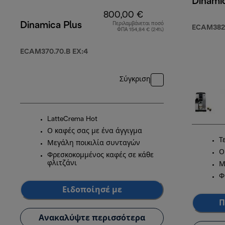
Dinami
800,00 €
Dinamica Plus
Περιλαμβάνεται ποσό
ECAM382.
ΦΠΑ 154,84 € (24%)
ECAM370.70.B EX:4
Σύγκριση
LatteCrema Hot
Ο καφές σας με ένα άγγιγμα
Τ
Μεγάλη ποικιλία συνταγών
Ο
Φρεσκοκομμένος καφές σε κάθε
φλιτζάνι
Μ
Φ
Ειδοποίησέ με
Π
Ανακαλύψτε περισσότερα