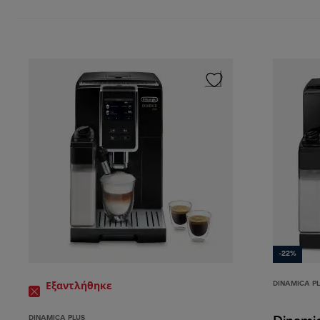
Ζεστά ροφήματα με βάση το γάλα
Κρύα ροφήμ
-22%
DINAMICA P
Εξαντλήθηκε
DINAMICA PLUS