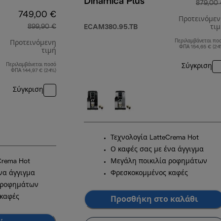
Dinamica Plus
879,00
749,00 €
Προτεινόμε
899,90 €
ECAM380.95.TB
τι
Περιλαμβάνεται πο
Προτεινόμενη
ΦΠΑ 154,65 € (24
τιμή
Περιλαμβάνεται ποσό
Σύγκριση
αρχική τιμή 899,90 €
ΦΠΑ 144,97 € (24%)
Σύγκριση
Τεχνολογία LatteCrema Hot
Ο καφές σας με ένα άγγιγμα
Crema Hot
Μεγάλη ποικιλία ροφημάτων
να άγγιγμα
Φρεσκοκομμένος καφές
 ροφημάτων
καφές
Προσθήκη στο καλάθι