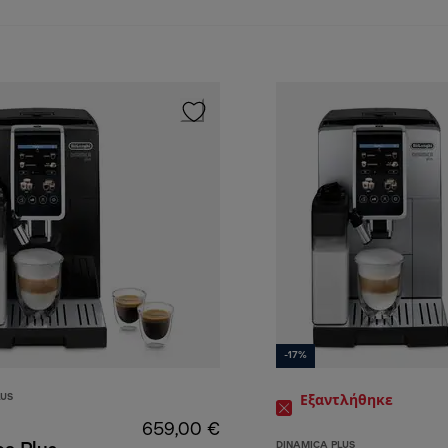
ατα με βάση τον καφέ
-17%
LUS
Εξαντλήθηκε
659,00 €
DINAMICA PLUS