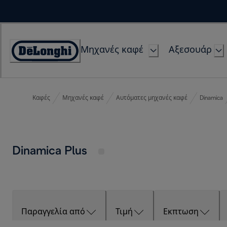
Skip
to
Content
Μηχανές καφέ
Αξεσουάρ
Accessibility
Statement
Καφές
Μηχανές καφέ
Αυτόματες μηχανές καφέ
Dinamica
Dinamica Plus
Παραγγελία από
Τιμή
Εκπτωση