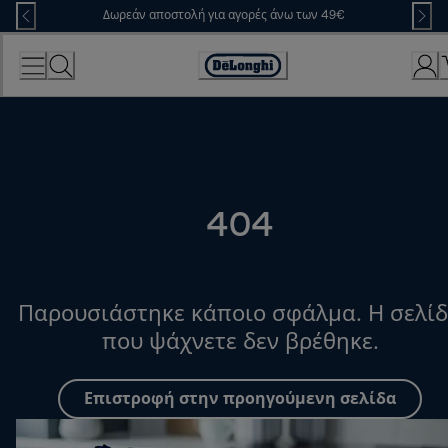
Skip
Δωρεάν αποστολή για αγορές άνω των 49€
to
Content
Accessibility
Statement
404
Παρουσιάστηκε κάποιο σφάλμα. Η σελί
που ψάχνετε δεν βρέθηκε.
Επιστροφή στην προηγούμενη σελίδα