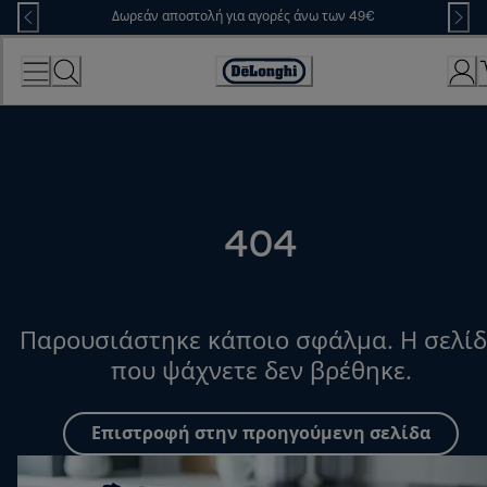
Skip
Δωρεάν αποστολή για αγορές άνω των 49€
to
Content
Accessibility
Statement
404
Παρουσιάστηκε κάποιο σφάλμα. Η σελί
που ψάχνετε δεν βρέθηκε.
Επιστροφή στην προηγούμενη σελίδα