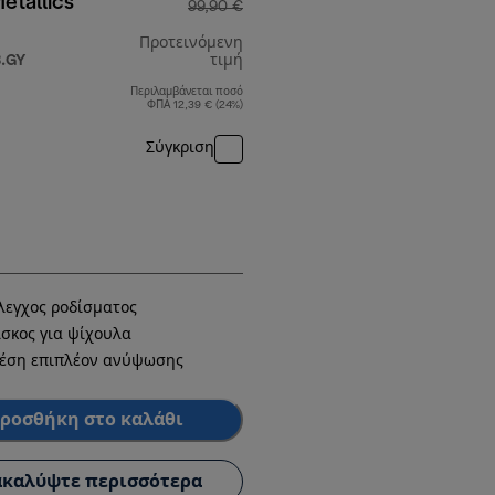
etallics
99,90 €
Προτεινόμενη
.GY
τιμή
Περιλαμβάνεται ποσό
αρχική τιμή 99,90 €
ΦΠΑ 12,39 € (24%)
Σύγκριση
00 €
λεγχος ροδίσματος
ίσκος για ψίχουλα
έση επιπλέον ανύψωσης
ροσθήκη στο καλάθι
καλύψτε περισσότερα