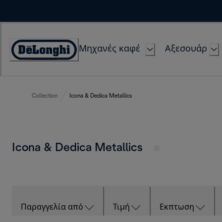
Skip
to
Content
Μηχανές καφέ
Αξεσουάρ
Accessibility
Statement
Collection
Icona & Dedica Metallics
Icona & Dedica Metallics
Παραγγελία από
Τιμή
Εκπτωση