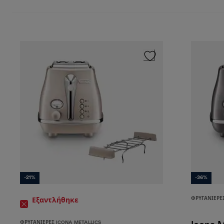
-21%
-36%
ΦΡΥΓΑΝΙΈΡΕΣ
Εξαντλήθηκε
ΦΡΥΓΑΝΙΈΡΕΣ ICONA METALLICS