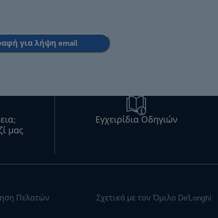
ραφή για λήψη email
εια;
Εγχειρίδια Οδηγιών
ζί μας
ηση Πελατών
Σχετικά με τον Όμιλο De'Longhi