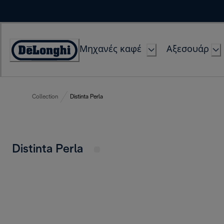
Skip
to
Content
Μηχανές καφέ
Αξεσουάρ
Accessibility
Statement
Collection
Distinta Perla
Distinta Perla