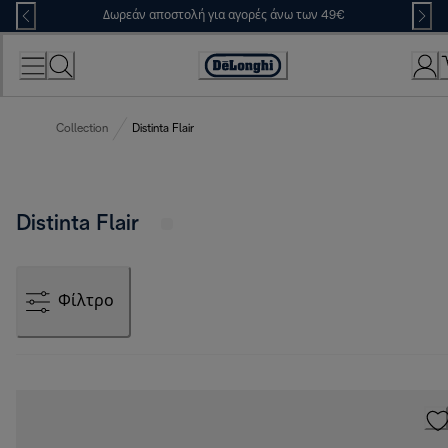
Skip
Δωρεάν αποστολή για αγορές άνω των 49€
to
Content
Accessibility
Statement
Collection
Distinta Flair
Distinta Flair
Φίλτρο