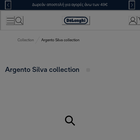
Skip
Δωρεάν αποστολή για αγορές άνω των 49€
to
Content
Accessibility
Statement
Collection
Argento Silva collection
Argento Silva collection