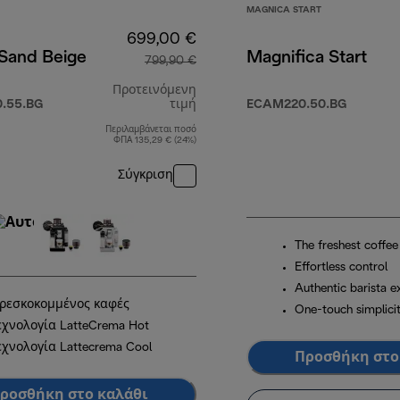
MAGNICA START
699,00 €
 Sand Beige
Magnifica Start
799,90 €
Προτεινόμενη
.55.BG
τιμή
ECAM220.50.BG
Περιλαμβάνεται ποσό
αρχική τιμή 799,90 €
ΦΠΑ 135,29 € (24%)
Σύγκριση
The freshest coffee
Effortless control
Authentic barista e
ρεσκοκομμένος καφές
One-touch simplici
εχνολογία LatteCrema Hot
εχνολογία Lattecrema Cool
Προσθήκη στο
ροσθήκη στο καλάθι