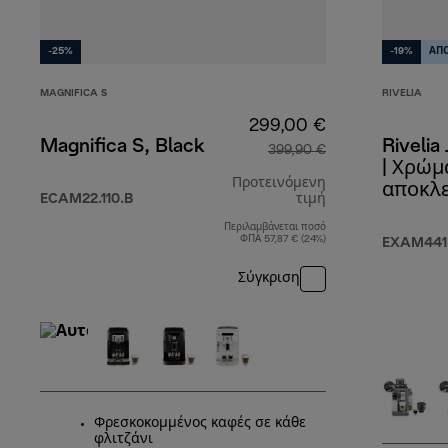
-25%
-19%
ΑΠΟ
MAGNIFICA S
RIVELIA
299,00 €
Magnifica S, Black
Rivelia
399,90 €
| Χρώμ
Προτεινόμενη
αποκλε
ECAM22.110.B
τιμή
διαθέσ
Περιλαμβάνεται ποσό
αρχική τιμή 39
ΦΠΑ 57,87 € (24%)
EXAM441
Σύγκριση
Φρεσκοκομμένος καφές σε κάθε
φλιτζάνι