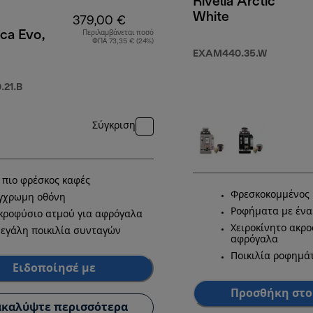
Rivelia Arctic
White
379,00 €
ca Evo,
Περιλαμβάνεται ποσό
ΦΠΑ 73,35 € (24%)
EXAM440.35.W
99,00 €
21.B
Σύγκριση
 πιο φρέσκος καφές
Φρεσκοκομμένος 
γχρωμη οθόνη
Ροφήματα με ένα
κροφύσιο ατμού για αφρόγαλα
Χειροκίνητο ακρο
εγάλη ποικιλία συνταγών
αφρόγαλα
Ποικιλία ροφημά
Ειδοποίησέ με
Προσθήκη στο
καλύψτε περισσότερα