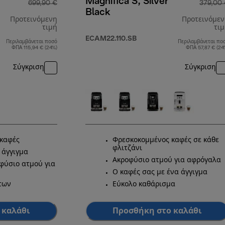
Magnifica S, Silver
699,90 €
379,00
Black
Προτεινόμενη
Προτεινόμε
τιμή
τι
ECAM22.110.SB
Περιλαμβάνεται ποσό
Περιλαμβάνεται πο
αρχική τιμή 699,90 €
ΦΠΑ 115,94 € (24%)
ΦΠΑ 57,87 € (24
Σύγκριση
Σύγκριση
καφές
Φρεσκοκομμένος καφές σε κάθε
φλιτζάνι
 άγγιγμα
Ακροφύσιο ατμού για αφρόγαλα
φύσιο ατμού για
Ο καφές σας με ένα άγγιγμα
των
Εύκολο καθάρισμα
 καλάθι
Προσθήκη στο καλάθι