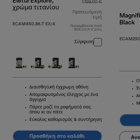
Eletta Explore,
1.199,00 €
χρώμα τιτανίου
Προτεινόμενη
Magnifi
τιμή
Black
ECAM450.86.T EX:4
Περιλαμβάνεται ποσό
αρχική τιμή 1.1
ΦΠΑ 212,71 € (24%)
ECAM290.
Σύγκριση
Ο
Διαισθητική έγχρωμη οθόνη
Έ
Απομακρυσμένος έλεγχος με ένα
Α
άγγιγμα
Μ
Πάρτε μαζί τα ροφήματά σας
όπου κι αν πάτε
Εύκολος καθαρισμός & συντήρηση
Προσθήκη στο καλάθι
Ανα