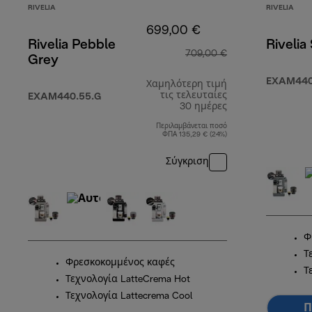
RIVELIA
RIVELIA
699,00 €
Rivelia Pebble
Rivelia
709,00 €
Grey
EXAM440
Χαμηλότερη τιμή
τις τελευταίες
EXAM440.55.G
30 ημέρες
Περιλαμβάνεται ποσό
ΦΠΑ 135,29 € (24%)
Σύγκριση
Φ
Τ
Φρεσκοκομμένος καφές
Τ
Τεχνολογία LatteCrema Hot
Τεχνολογία Lattecrema Cool
Π