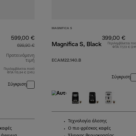
MAGNIFICA S
599,00 €
399,00 €
Magnifica S, Black
Περιλαμβάνεται πο
699,90 €
ΦΠΑ 77,23 € (24
Προτεινόμενη
τιμή
ECAM22.140.B
Περιλαμβάνεται ποσό
αρχική τιμή 699,90 €
ΦΠΑ 115,94 € (24%)
Σύγκριση
Σύγκριση
Τεχνολογία άλεσης
καφές
Ο πιο φρέσκος καφές
 άγγιγμα
Έλεγχος θερμοκρασίας