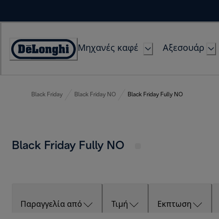
Skip
to
Content
Μηχανές καφέ
Αξεσουάρ
Accessibility
Statement
Black Friday
Black Friday NO
Black Friday Fully NO
Black Friday Fully NO
Παραγγελία από
Τιμή
Εκπτωση