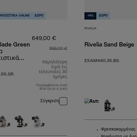
ΚΛΕΙΣΤΙΚA ONLINE
ΔΩΡΟ
-14%
ΔΩΡΟ
RIVELIA
649,00 €
 Jade Green
Rivelia Sand Beige
699,00 €
α
ιστικά
EXAM440.35.BG
Χαμηλότερη
ιμο online
τιμή τις
9,90 €
τελευταίες 30
.55.GR
ημέρες
Περιλαμβάνεται ποσό
ΦΠΑ 125,61 € (24%)
Σύγκριση
Φρεσκοκομμένος 
Ροφήματα με ένα