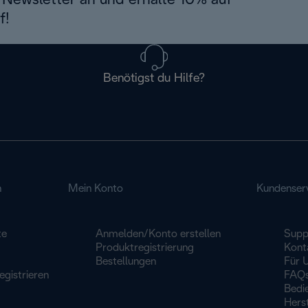
Newsletter an und erhalte 10% auf
f!
Benötigst du Hilfe?
n
Mein Konto
Kundenser
te
Anmelden/Konto erstellen
Supp
Produktregistrierung
Kont
Bestellungen
Für 
egistrieren
FAQ
Bedi
Herst