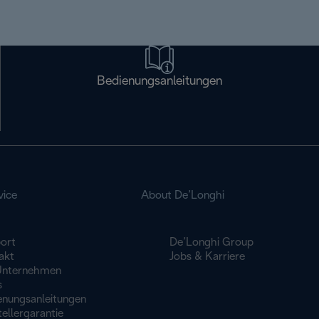
Bedienungsanleitungen
vice
About De’Longhi
ort
De’Longhi Group
akt
Jobs & Karriere
Unternehmen
s
enungsanleitungen
ellergarantie