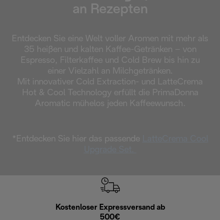
an Rezepten
Entdecken Sie eine Welt voller Aromen mit mehr als
35 heißen und kalten Kaffee-Getränken – von
Espresso, Filterkaffee und Cold Brew bis hin zu
einer Vielzahl an Milchgetränken.
Mit innovativer Cold Extraction- und LatteCrema
Hot & Cool Technology erfüllt die PrimaDonna
Aromatic mühelos jeden Kaffeewunsch.
*Entdecken Sie hier das passende
LatteCrema Cool
Upgrade Set.
Kostenloser Expressversand ab
Kostenl
500€