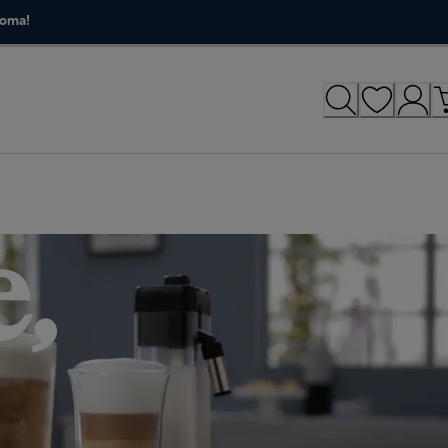
roma!
,