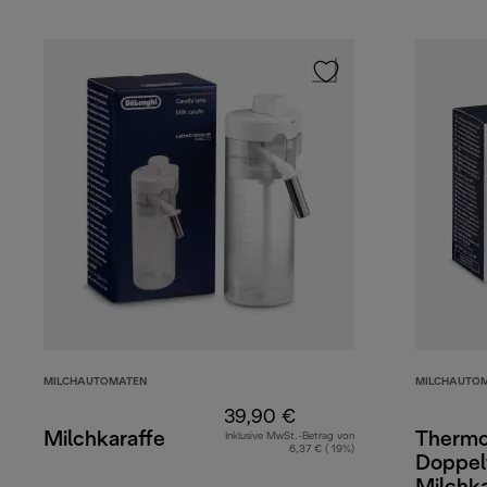
MILCHAUTOMATEN
MILCHAUTO
39,90 €
Milchkaraffe
Therm
Inklusive MwSt.-Betrag von
6,37 € ( 19%)
Doppel