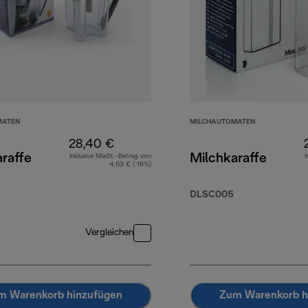
MATEN
MILCHAUTOMATEN
28,40 €
raffe
Milchkaraffe
Inklusive MwSt.-Betrag von
I
4,53 € ( 19%)
DLSC005
Vergleichen
m Warenkorb hinzufügen
Zum Warenkorb h