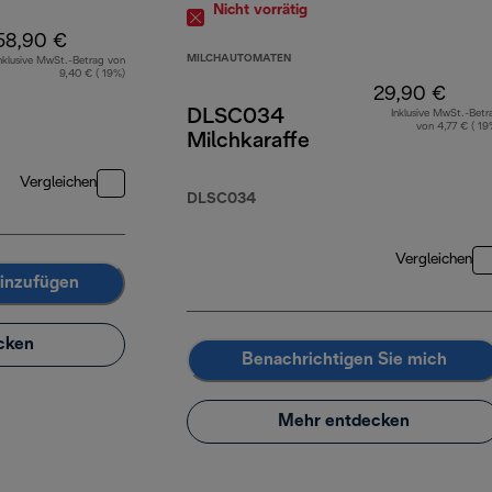
Nicht vorrätig
58,90 €
MILCHAUTOMATEN
nklusive MwSt.-Betrag von
9,40 € ( 19%)
29,90 €
DLSC034
Inklusive MwSt.-Betr
von 4,77 € ( 19
Milchkaraffe
Vergleichen
DLSC034
Vergleichen
inzufügen
cken
Benachrichtigen Sie mich
Mehr entdecken