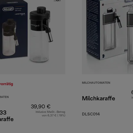
MILCHAUTOMATEN
vorrätig
MATEN
Milchkaraffe
I
39,90 €
33
Inklusive MwSt.-Betrag
DLSC014
von 6,37 € ( 19%)
raffe