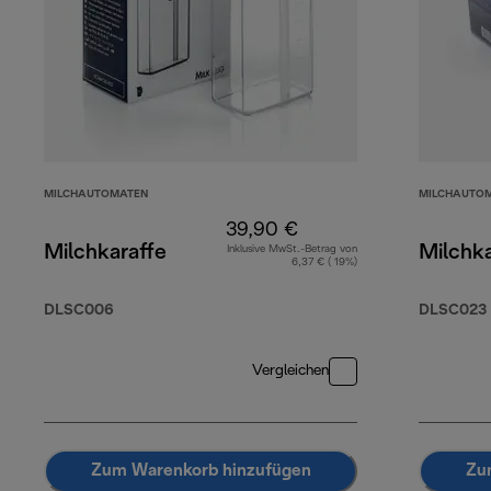
MILCHAUTOMATEN
MILCHAUTO
39,90 €
Milchkaraffe
Milchka
Inklusive MwSt.-Betrag von
6,37 € ( 19%)
DLSC006
DLSC023
Vergleichen
Zum Warenkorb hinzufügen
Zu