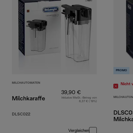
PROMO
MILCHAUTOMATEN
Nicht 
39,90 €
MILCHAUTO
Milchkaraffe
Inklusive MwSt.-Betrag von
6,37 € ( 19%)
DLSC0
DLSC022
Milchka
Vergleichen