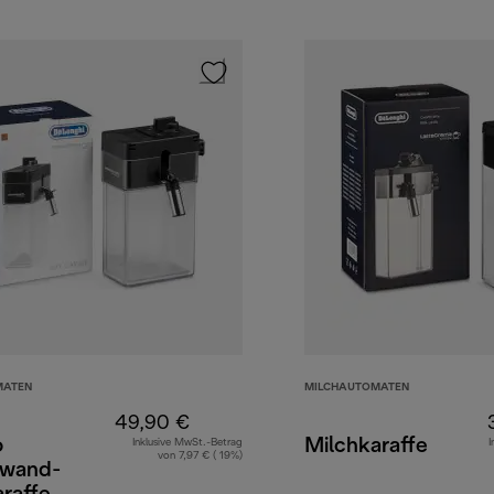
MATEN
MILCHAUTOMATEN
49,90 €
o
Milchkaraffe
Inklusive MwSt.-Betrag
I
von 7,97 € ( 19%)
wand-