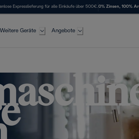
enlose Expresslieferung für alle Einkäufe über 500€.
0% Zinsen, 100% A
Weitere Geräte
Angebote
maschine
e
n