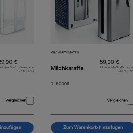
MILCHAUTOMATEN
29,90 €
59,90 €
Milchkaraffe
nklusive MwSt.-Betrag von
Inklusive MwSt.-Betrag v
4,77 € ( 19%)
9,56 € ( 19
DLSC008
Vergleichen
Vergleichen
inzufügen
Zum Warenkorb hinzufügen