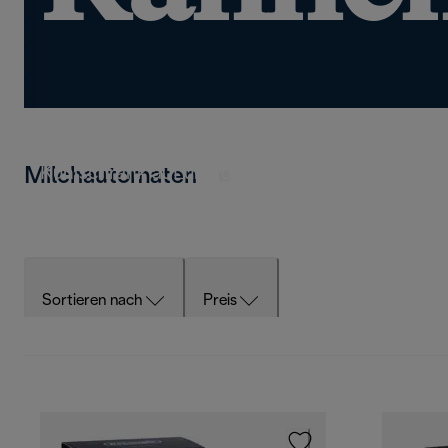
Genießen Sie die Freiheit mehrerer Karaffen – p
Abwechslung lieben. Bewahren Sie Milch oder p
Kühlschrank auf und greifen Sie jederzeit zu.
Milchautomaten
Sortieren nach
Preis