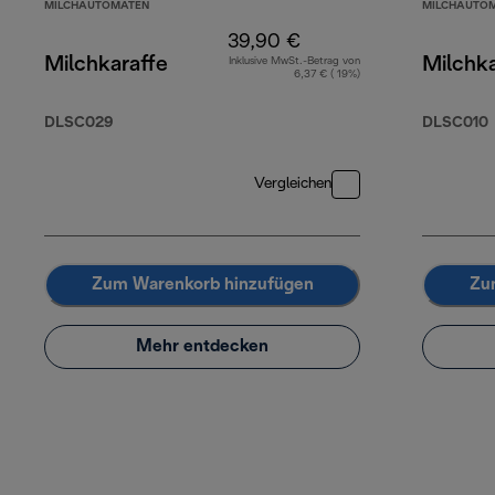
MILCHAUTOMATEN
MILCHAUTO
39,90 €
Milchkaraffe
Milchka
Inklusive MwSt.-Betrag von
6,37 € ( 19%)
DLSC029
DLSC010
Vergleichen
Zum Warenkorb hinzufügen
Zu
Mehr entdecken