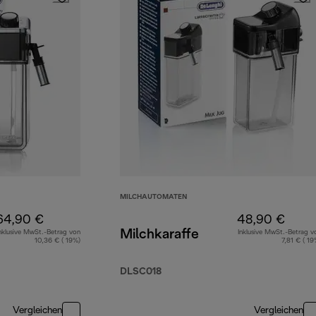
MILCHAUTOMATEN
64,90 €
48,90 €
Milchkaraffe
nklusive MwSt.-Betrag von
Inklusive MwSt.-Betrag v
10,36 € ( 19%)
7,81 € ( 19
DLSC018
Vergleichen
Vergleichen