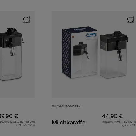
MILCHAUTOMATEN
39,90 €
44,90 €
Milchkaraffe
nklusive MwSt.-Betrag von
Inklusive MwSt.-Betrag v
6,37 € ( 19%)
7,17 € ( 19