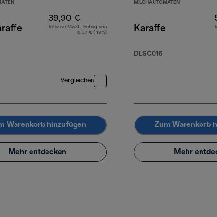
MATEN
MILCHAUTOMATEN
39,90 €
raffe
Karaffe
Inklusive MwSt.-Betrag von
I
6,37 € ( 19%)
DLSC016
Vergleichen
m Warenkorb hinzufügen
Zum Warenkorb h
Mehr entdecken
Mehr entde