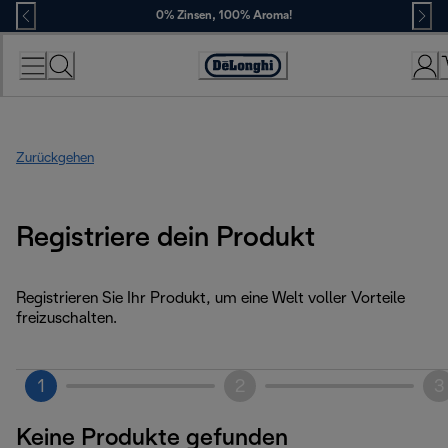
Skip
0% Zinsen, 100% Aroma!
to
Content
Erklärung
zur
Zugänglichkeit
Zurückgehen
Registriere dein Produkt
Registrieren Sie Ihr Produkt, um eine Welt voller Vorteile
freizuschalten.
1
2
3
Keine Produkte gefunden