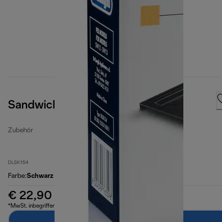
Sandwich plates
Zubehör
DLSK154
Farbe
:
Schwarz
€ 22,90
*MwSt. inbegriffen
Zum Warenkorb hinzufügen