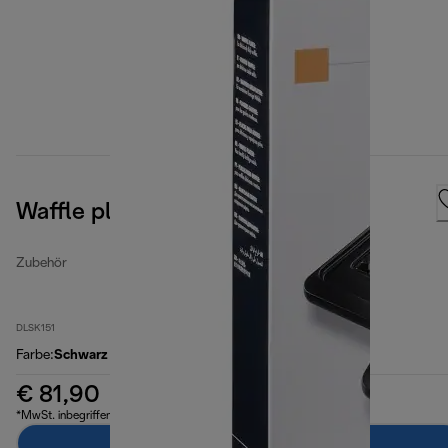
Waffle plates
Zubehör
DLSK151
Farbe
:
Schwarz
€ 81,90
*MwSt. inbegriffen
Zum Warenkorb hinzufügen