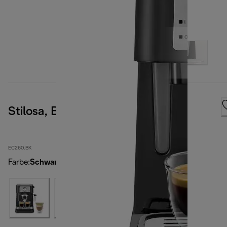
Stilosa, Black
EC260.BK
Farbe
:
Schwarz