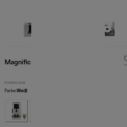
Magnifica Start, White
ECAM220.20.W
Farbe
:
Weiß