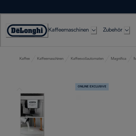
Skip
to
Content
Kaffeemaschinen
Zubehör
Erklärung
zur
Zugänglichkeit
Kaffee
Kaffeemaschinen
Kaffeevollautomaten
Magnifica
M
ONLINE EXCLUSIVE