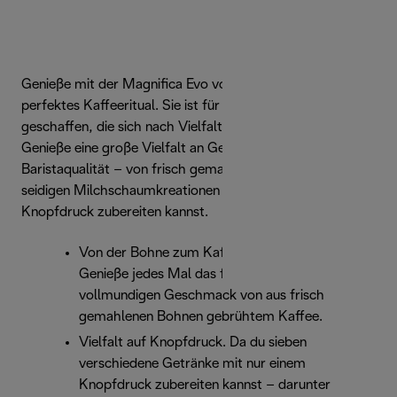
Genieße mit der Magnifica Evo von De’Longhi dein
perfektes Kaffeeritual. Sie ist für Kaffeeliebhaber
geschaffen, die sich nach Vielfalt und Einfachheit sehnen.
Genieße eine große Vielfalt an Getränken in
Baristaqualität – von frisch gemahlenen Bohnen bis zu
seidigen Milchschaumkreationen –, die du alle auf
Knopfdruck zubereiten kannst.
Von der Bohne zum Kaffee auf Knopfdruck.
Genieße jedes Mal das frische Aroma und den
vollmundigen Geschmack von aus frisch
gemahlenen Bohnen gebrühtem Kaffee.
Vielfalt auf Knopfdruck. Da du sieben
verschiedene Getränke mit nur einem
Knopfdruck zubereiten kannst – darunter