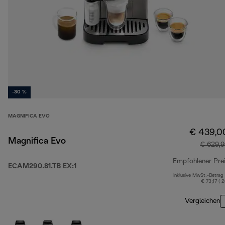
-30 %
MAGNIFICA EVO
€ 439,0
Magnifica Evo
€ 629,9
Empfohlener Pre
ECAM290.81.TB EX:1
Inklusive MwSt.-Betrag
€ 73,17 ( 
Vergleichen