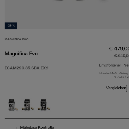
-26 %
MAGNIFICA EVO
€ 479,0
Magnifica Evo
€ 649,9
Empfohlener Pre
ECAM290.85.SBX EX:1
Inklusive MwSt.-Betrag
€ 79,83 ( 
Vergleichen
Mühelose Kontrolle