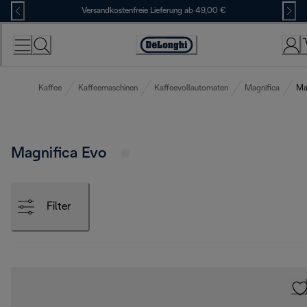
Skip
Versandkostenfreie Lieferung ab 49,00 €
to
Content
Erklärung
zur
Zugänglichkeit
Kaffee
Kaffeemaschinen
Kaffeevollautomaten
Magnifica
Ma
Magnifica Evo
Filter