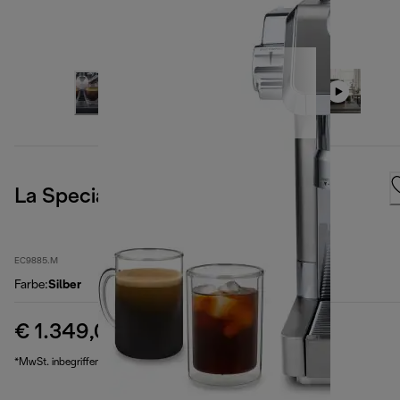
La Specialista Maestro, Metal
EC9885.M
Farbe
:
Silber
€ 1.349,00
Originalpreis € 1.599,00
€ 1.599,00
(-16 %)
*MwSt. inbegriffen