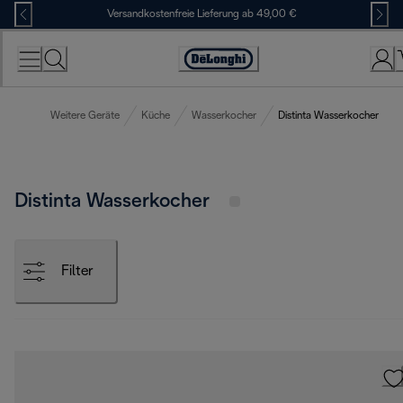
Skip
Versandkostenfreie Lieferung ab 49,00 €
to
Content
Erklärung
zur
Zugänglichkeit
Weitere Geräte
Küche
Wasserkocher
Distinta Wasserkocher
Distinta Wasserkocher
Filter