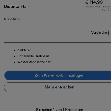
€ 114,90
Distinta Flair
Inklusive MwSt.-Betrag
€ 19,15 ( 
KBI2001.S
Vergleichen
Kalkfilter
Rotierende Drehbasis
Wasserstandsanzeiger
Zum Warenkorb hinzufügen
Mehr entdecken
Sie sehen 1 von 1 Produkten