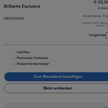
€ 65,9
Brillante Exclusive
€ 89,9
Empfohlener Pre
KBJX2001.W
Inklusive MwSt.-Betrag
€ 10,98 ( 
Vergleichen
Kalkfilter
Rotierende Drehbasis
Wasserstandsanzeiger
Zum Warenkorb hinzufügen
Mehr entdecken